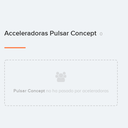
Ainara Bruña
Social Media Manager
Acceleradoras Pulsar Concept
0
Patxi Bocos
Software Engineer
Ernesto Andrés
Software Engineer
Pulsar Concept
no ha pasado por aceleradoras