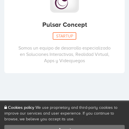
Pulsar Concept
STARTUP
Somos un equipo de desarrollo especializado
en Soluciones Interactivas, Realidad Virtual,
Apps y Videojuegos
Cookies policy
We use proprietary and third-party cookies to
improve our services and user experience. If you continue to
browse, we believe you accept its use.
SECTIONS
ABOUT US