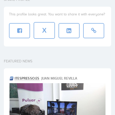
This profile looks great. You want to share it with everyone?
X
FEATURED NEWS