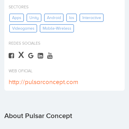
Invest
SECTORES
Apps
Unity
Android
Ios
Interactive
Videogames
Mobile-Wireless
REDES SOCIALES
X
WEB OFICIAL
http://pulsarconcept.com
About Pulsar Concept