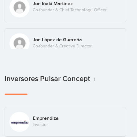
Jon Iñaki Martinez
Co-founder & Chief Technology Officer
Jon López de Guereña
Co-founder & Creative Director
Mikel Calvo
Inversores Pulsar Concept
1
Co-founder & Game Designer
Argi Calleja
Emprendiza
Graphic Designer
Investor