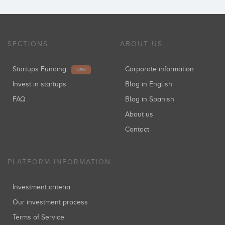
SECTIONS
ABOUT US
Startups Funding
Corporate information
NEW
Invest in startups
Blog in English
FAQ
Blog in Spanish
About us
Contact
PLATFORM INFORMATION
Investment criteria
Our investment process
Terms of Service