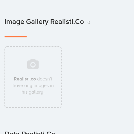
Image Gallery Realisti.co
0
Realisti.co
doesn't
have any images in
his gallery.