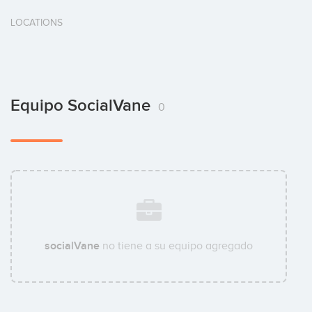
LOCATIONS
Equipo SocialVane
0
socialVane
no tiene a su equipo agregado