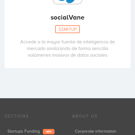
socialVane
STARTUP
Accede a la mayor fuente de inteligencia de
mercado analizando de forma sencilla
volúmenes masivos de datos sociales
SECTIONS
ABOUT US
Startups Funding
Corporate information
NEW