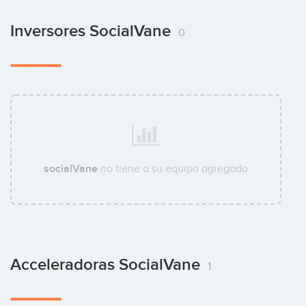
Inversores SocialVane
0
socialVane
no tiene a su equipo agregado
Acceleradoras SocialVane
1