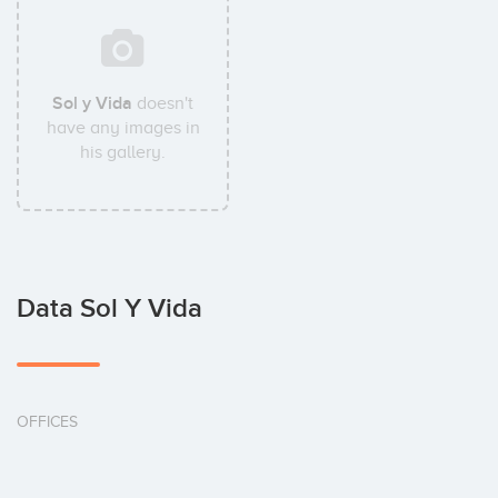
Sol y Vida
doesn't
have any images in
his gallery.
Data Sol Y Vida
OFFICES