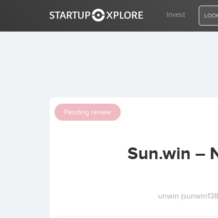
Invest
LOOK
LOOKING FOR FUNDING?
REGISTER
Pending review
ACCESS
Sun.win – N
Home
Invest
unwin (sunwin138