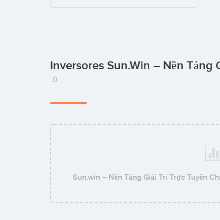
Inversores Sun.win – Nền Tảng G
0
Sun.win – Nền Tảng Giải Trí Trực Tuyến C