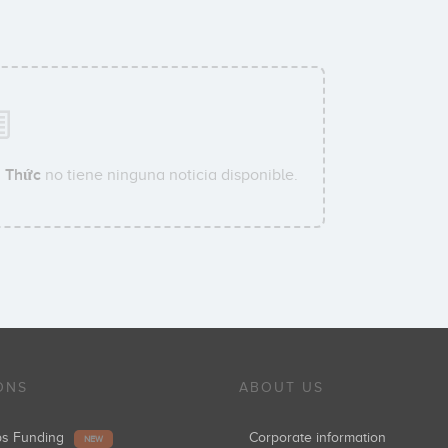
h Thức
no tiene ninguna noticia disponible.
ONS
ABOUT US
ups Funding
Corporate information
NEW