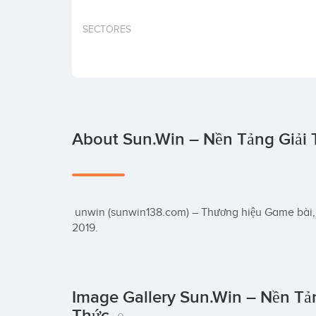
SECTORES
About Sun.win – Nền Tảng Giải 
 unwin (sunwin138.com) – Thương hiệu Game bài, Tài Xỉu & Nổ hũ uy tín hàng đầu Châu Á từ 
2019.
Image Gallery Sun.win – Nền Tản
Thức