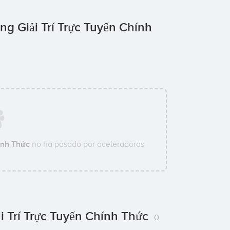
g Giải Trí Trực Tuyến Chính
ính Thức
no ha pasado por aceleradoras
i Trí Trực Tuyến Chính Thức
0