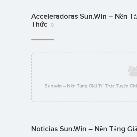
Acceleradoras Sun.win – Nền Tản
Thức
0
Sun.win – Nền Tảng Giải Trí Trực Tuyến Ch
Noticias Sun.win – Nền Tảng Giả