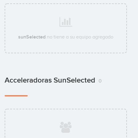
sunSelected
no tiene a su equipo agregado
Acceleradoras SunSelected
0