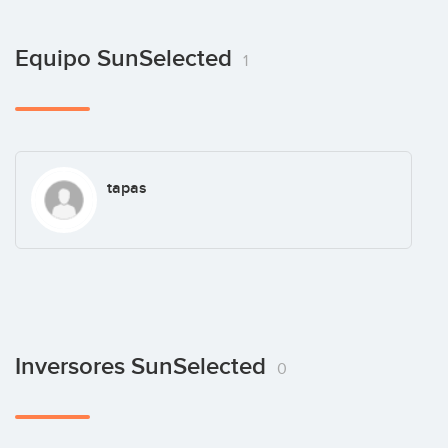
Equipo SunSelected
1
tapas
Inversores SunSelected
0