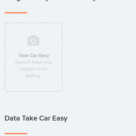
Take Car Easy
doesn't have any
images in his
gallery.
Data Take Car Easy