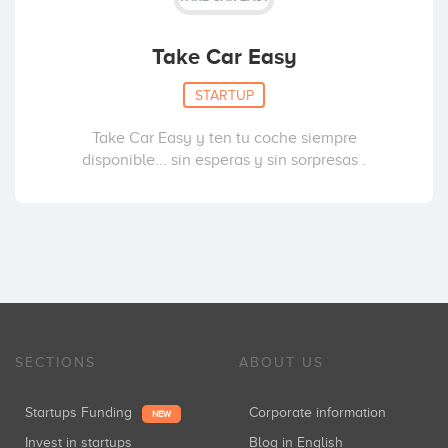
Take Car Easy
STARTUP
Take Car Easy y ten tu coche siempre
disponible... sin esperas y sin sorpresas .
SECTIONS
ABOUT US
Startups Funding
Corporate information
NEW
Invest in startups
Blog in English