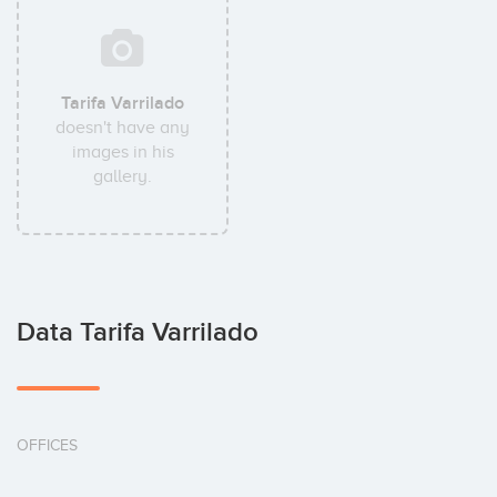
Tarifa Varrilado
doesn't have any
images in his
gallery.
Data Tarifa Varrilado
OFFICES