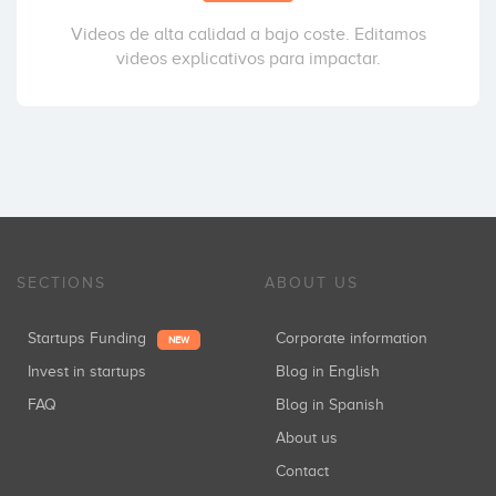
Videos de alta calidad a bajo coste. Editamos
videos explicativos para impactar.
SECTIONS
ABOUT US
Startups Funding
Corporate information
NEW
Invest in startups
Blog in English
FAQ
Blog in Spanish
About us
Contact