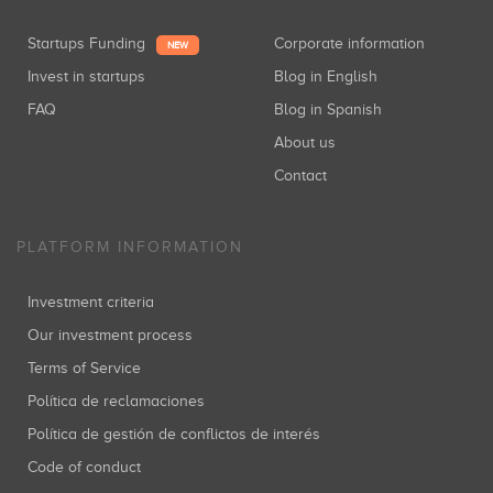
Startups Funding
Corporate information
NEW
Invest in startups
Blog in English
FAQ
Blog in Spanish
About us
Contact
PLATFORM INFORMATION
Investment criteria
Our investment process
Terms of Service
Política de reclamaciones
Política de gestión de conflictos de interés
Code of conduct