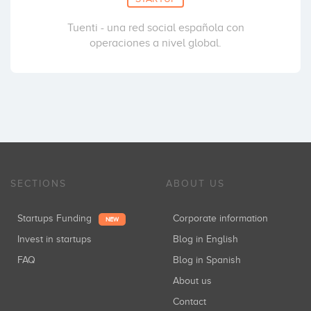
Tuenti - una red social española con
operaciones a nivel global.
SECTIONS
ABOUT US
Startups Funding
Corporate information
NEW
Invest in startups
Blog in English
FAQ
Blog in Spanish
About us
Contact