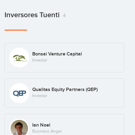
Antonio Robert
Inversores Tuenti
4
Sebas Muriel
Bonsai Venture Capital
COO
Investor
Qualitas Equity Partners (QEP)
Investor
Ian Noel
Business Angel