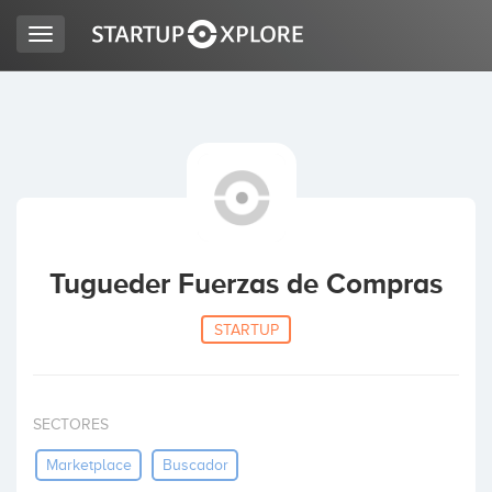
Toggle
navigation
LOOKING FOR FUNDING?
REGISTER
ACCESS
Tugueder Fuerzas de Compras
STARTUP
SECTORES
Home
Marketplace
Buscador