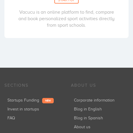
Vacucu is an online platform to find, compare
and book personalized sport activities directly
from sport schools.
SECTIONS
ABOUT US
Startups Funding
Corporate information
NEW
Invest in startups
Blog in English
FAQ
Blog in Spanish
About us