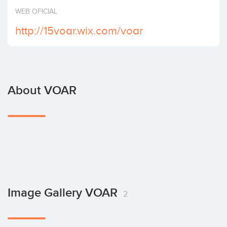
Invest
WEB OFICIAL
http://15voar.wix.com/voar
About VOAR
Image Gallery VOAR
2