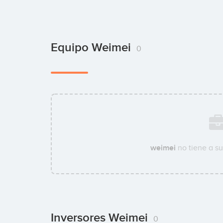
Equipo Weimei
0
weimei
no tiene a s
Inversores Weimei
0