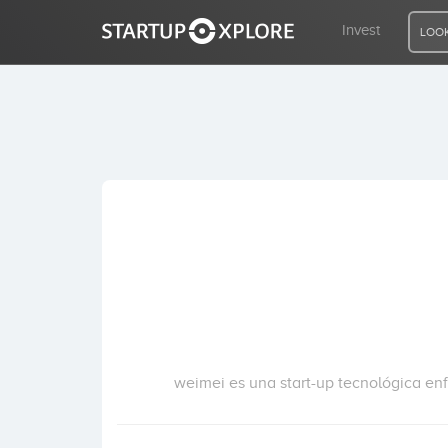
Invest
LOOK
LOOKING FOR FUNDING?
REGISTER
ACCESS
Home
Invest
weimei es una start-up tecnológica enf