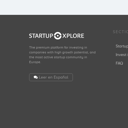
SECTI
Start
The premium platform for investing in
companies with high growth potential, and
Invest 
the most active startup community in
Europe.
FAQ
Leer en Español