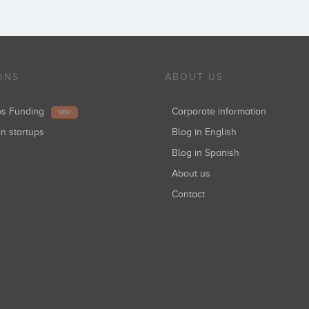
ONS
ABOUT US
ups Funding
Corporate information
NEW
in startups
Blog in English
Blog in Spanish
About us
Contact