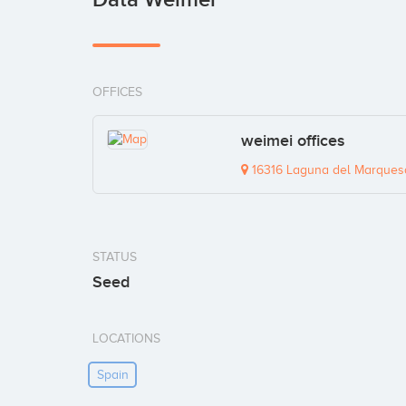
OFFICES
weimei offices
16316 Laguna del Marques
STATUS
Seed
LOCATIONS
Spain