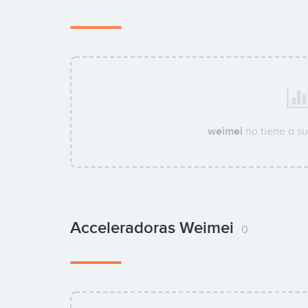
weimei
no tiene a s
Acceleradoras Weimei
0