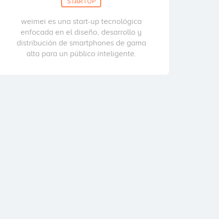
STARTUP
weimei es una start-up tecnológica
enfocada en el diseño, desarrollo y
distribución de smartphones de gama
alta para un público inteligente.