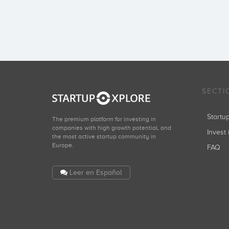
SECTI
Start
The premium platform for investing in
companies with high growth potential, and
Invest 
the most active startup community in
Europe.
FAQ
Leer en Español