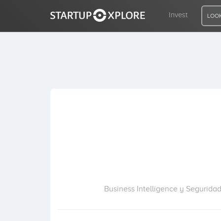
Invest
LOOK
LOOKING FOR FUNDING?
REGISTER
ACCESS
Home
Invest
Business Intelligence y Seguridad 