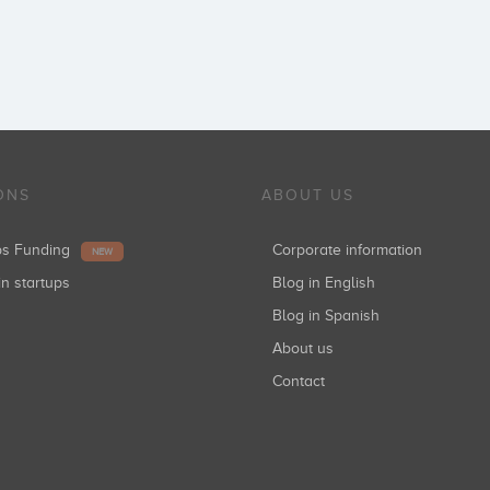
ONS
ABOUT US
ups Funding
Corporate information
NEW
in startups
Blog in English
Blog in Spanish
About us
Contact