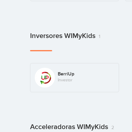
Inversores WIMyKids
1
BerriUp
Investor
Acceleradoras WIMyKids
2