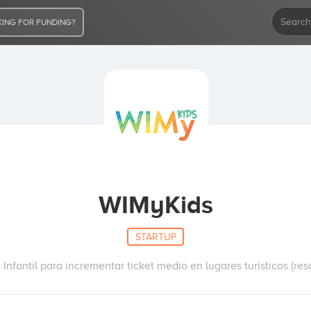
ING FOR FUNDING?
WIMyKids
STARTUP
Infantil para incrementar ticket medio en lugares turísticos (reso