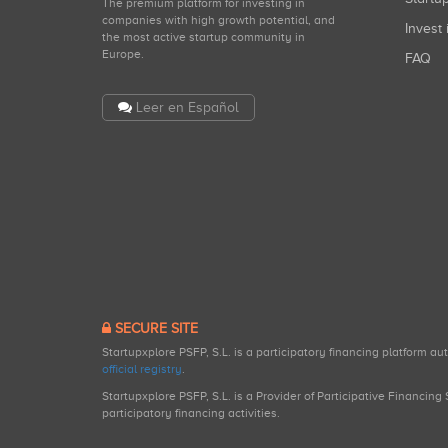
The premium platform for investing in
companies with high growth potential, and
Invest 
the most active startup community in
Europe.
FAQ
Leer en Español
SECURE SITE
Startupxplore PSFP, S.L. is a participatory financing platform a
official registry
.
Startupxplore PSFP, S.L. is a Provider of Participative Financin
participatory financing activities.