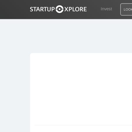
Invest
LOOK
LOOKING FOR FUNDING?
REGISTER
ACCESS
Home
Invest