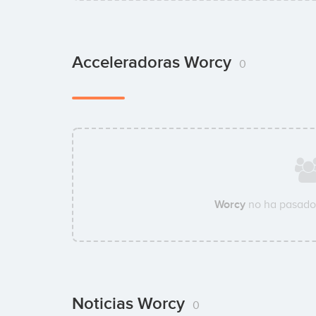
Acceleradoras Worcy
0
Worcy
no ha pasado
Noticias Worcy
0