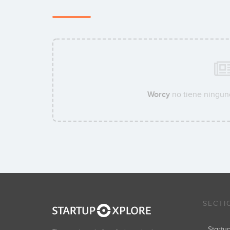
Worcy
no tiene ninguna
SECTI
Start