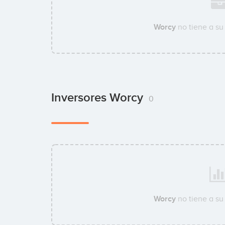
Worcy
no tiene a s
Inversores Worcy
0
Worcy
no tiene a s