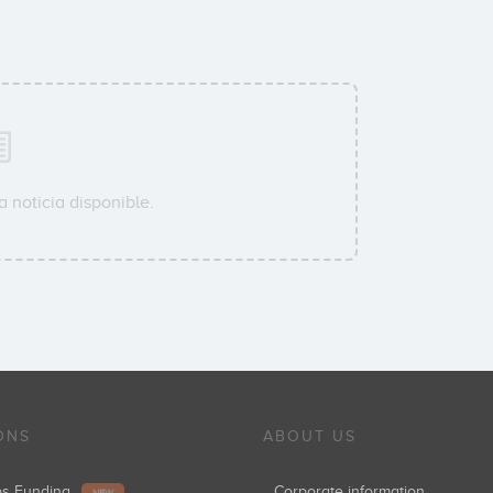
 noticia disponible.
ONS
ABOUT US
ups Funding
Corporate information