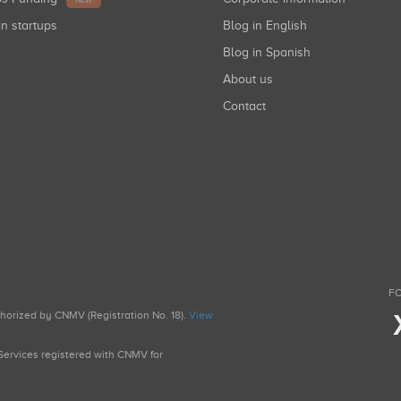
NEW
in startups
Blog in English
Blog in Spanish
About us
Contact
FO
uthorized by CNMV (Registration No. 18).
View
g Services registered with CNMV for