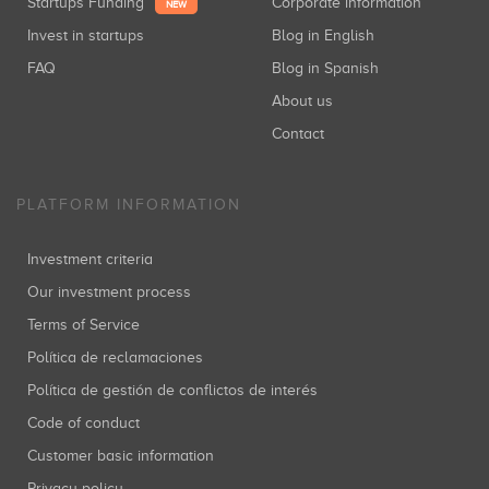
Startups Funding
Corporate information
NEW
Invest in startups
Blog in English
FAQ
Blog in Spanish
About us
Contact
PLATFORM INFORMATION
Investment criteria
Our investment process
Terms of Service
Política de reclamaciones
Política de gestión de conflictos de interés
Code of conduct
Customer basic information
Privacy policy