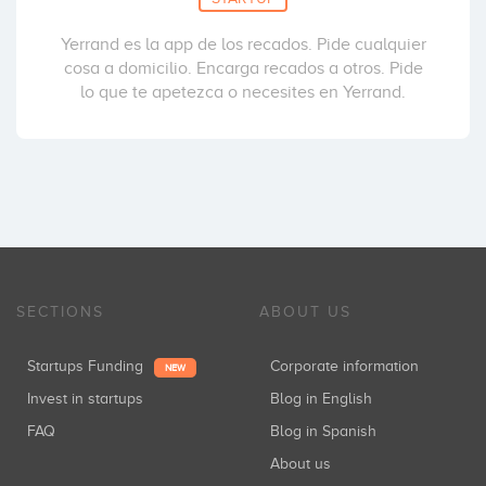
Yerrand es la app de los recados. Pide cualquier
cosa a domicilio. Encarga recados a otros. Pide
lo que te apetezca o necesites en Yerrand.
SECTIONS
ABOUT US
Startups Funding
Corporate information
NEW
Invest in startups
Blog in English
FAQ
Blog in Spanish
About us