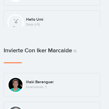
Hello Umi
Saas
(+5)
Imagine Montessori School
Invierte Con Iker Marcaide
16
Iñaki Berenguer
Inversiones: 1