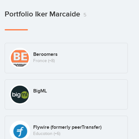
Portfolio Iker Marcaide
5
Beroomers
France
(+8)
BigML
Flywire (formerly peerTransfer)
Education
(+6)