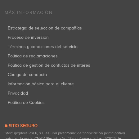
MÁS INFORMACIÓN
JME Venture Capital
Inversiones: 1
Estrategia de selección de compañías
Proceso de inversión
Términos y condiciones del servicio
DCN
Política de reclamaciones
Inversiones: 1
Política de gestión de conflictos de interés
Código de conducta
Información básica para el cliente
Plug and Play Spain
Privacidad
Inversiones: 1
Política de Cookies
Realiza Business Angels
SITIO SEGURO
Inversiones: 1
Startupxplore PSFP, S.L. es una plataforma de financiación participativa
autorizada por la CNMV (Registro No. 18) conforme a la Ley 5/2015 de