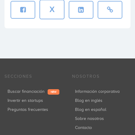
X
Andreas Mihalovits
Inversiones: 1
Sébastien Chartier
Inversiones: 1
SECCIONES
NOSOTROS
Bain Capital
Inversiones: 1
Buscar financiación
Información corporativa
NEW
Invertir en startups
Blog en inglés
Preguntas frecuentes
Blog en español
Kibo Ventures
Sobre nosotros
Inversiones: 1
Contacto