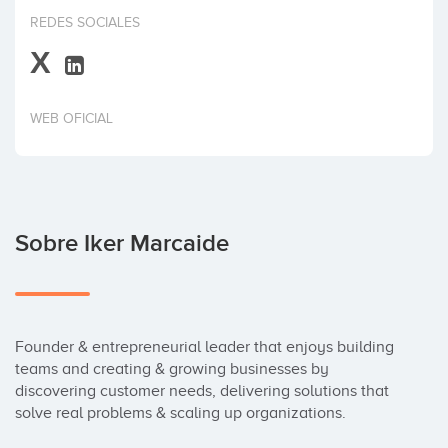
Invertir
REDES SOCIALES
X
WEB OFICIAL
Sobre Iker Marcaide
Founder & entrepreneurial leader that enjoys building 
teams and creating & growing businesses by 
discovering customer needs, delivering solutions that 
solve real problems & scaling up organizations.