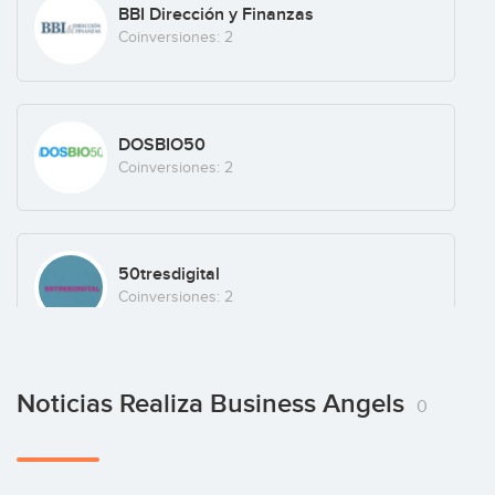
BBI Dirección y Finanzas
Engagement
(+11)
Coinversiones: 2
Nextail
DOSBIO50
Retail
(+4)
Coinversiones: 2
Soluble Film Packaging
50tresdigital
Spain
(+4)
Coinversiones: 2
Noticias Realiza Business Angels
Plug and Play Spain
0
Coinversiones: 2