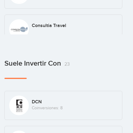
Consultia Travel
Encom
Suele Invertir Con
23
Imegen
DCN
Spain
(+2)
Coinversiones: 8
Jugo