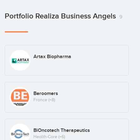
Portfolio Realiza Business Angels
9
Artax Biopharma
Beroomers
France
(+8)
BiOncotech Therapeutics
Health-Care
(+6)