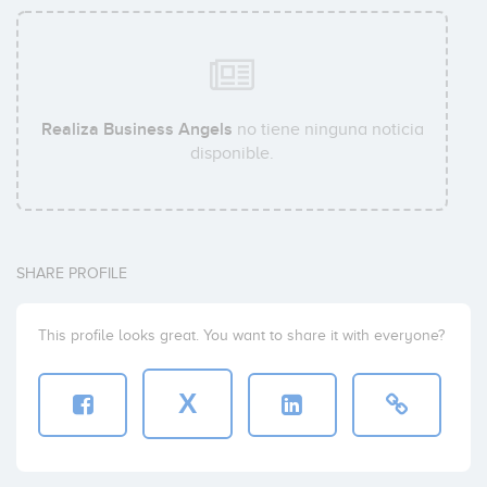
Fundacion de la Innovacion Bankinter
Coinversiones: 2
Realiza Business Angels
no tiene ninguna noticia
disponible.
Andreas Mihalovits
Coinversiones: 1
SHARE PROFILE
Allen Peeters
Coinversiones: 1
This profile looks great. You want to share it with everyone?
X
Iker Marcaide
Coinversiones: 1