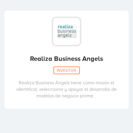
François Derbaix
Coinversiones: 1
Minerva García-Jurado Suárez
Realiza Business Angels
Coinversiones: 1
INVESTOR
Realiza Business Angels tiene como misión el
Julio Arias
identificar, seleccionar y apoyar el desarrollo de
Coinversiones: 1
modelos de negocio prome...
Javier Llorente
Coinversiones: 1