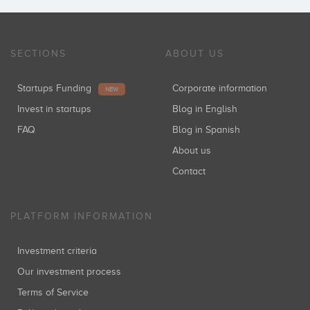
SECTIONS
ABOUT US
Alejandro Fresneda
Coinversiones: 1
Startups Funding
Corporate information
NEW
Invest in startups
Blog in English
FAQ
Blog in Spanish
Walter Kobylanski
About us
Coinversiones: 1
Contact
PLATFORM INFORMATION
Albert Hurtado
Coinversiones: 1
Investment criteria
Our investment process
Terms of Service
Jean-François Clercx