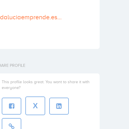
https://www.andaluciaemprende.es/CADE/cade-baza/
HARE PROFILE
This profile looks great. You want to share it with
everyone?
X