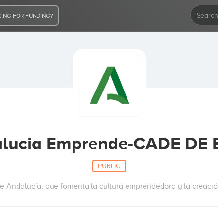
ING FOR FUNDING?
lucia Emprende-CADE DE
PUBLIC
de Andalucía, que fomenta la cultura emprendedora y la creaci