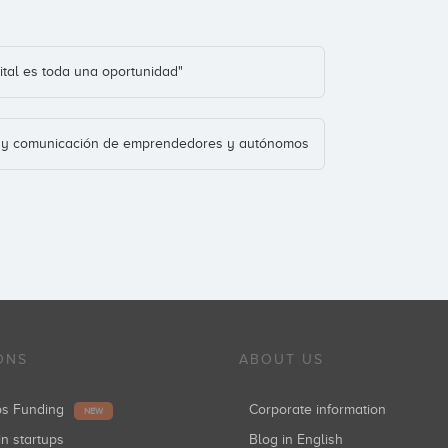
tal es toda una oportunidad"
o y comunicación de emprendedores y autónomos
ONS
ABOUT US
ups Funding
Corporate information
NEW
in startups
Blog in English