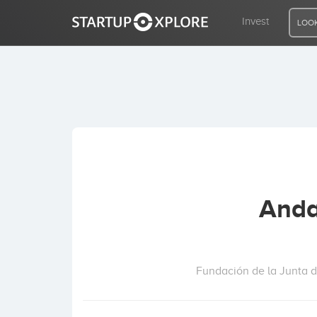
Invest
LOOK
LOOKING FOR FUNDING?
REGISTER
ACCESS
Anda
Home
Invest
Fundación de la Junta 