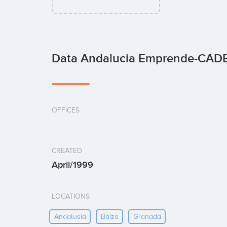
Data Andalucia Emprende-CAD
OFFICES
CREATED
April/1999
LOCATIONS
Andalusia
Baiza
Granada