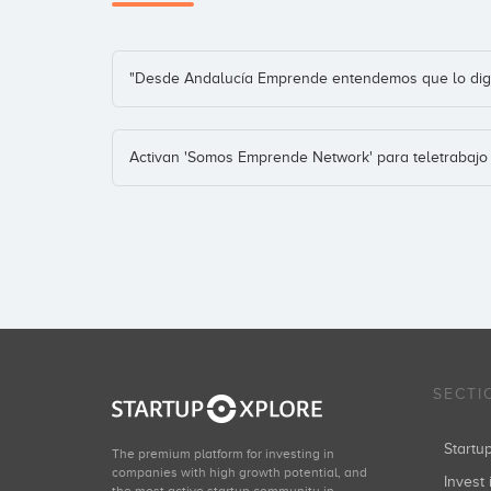
"Desde Andalucía Emprende entendemos que lo digi
Activan 'Somos Emprende Network' para teletrabaj
SECTI
Start
The premium platform for investing in
companies with high growth potential, and
Invest 
the most active startup community in