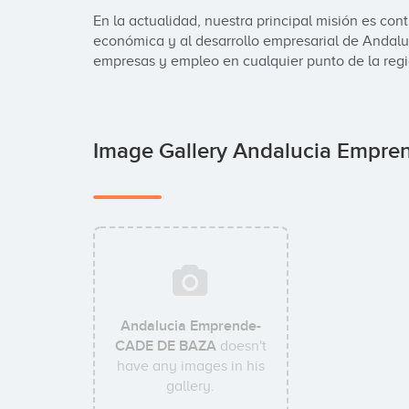
En la actualidad, nuestra principal misión es contr
económica y al desarrollo empresarial de Andalu
empresas y empleo en cualquier punto de la regi
Image Gallery Andalucia Emp
Andalucia Emprende-
CADE DE BAZA
doesn't
have any images in his
gallery.