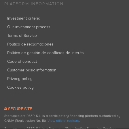
PLATFORM INFORMATION
Investment criteria
Our investment process
Terms of Service
Política de reclamaciones
Política de gestión de conflictos de interés
Code of conduct
Customer basic information
Privacy policy
Cookies policy
SECURE SITE
Startupxplore PSFP, S.L. is a participatory financing platform authorized by
CNMV (Registration No. 18).
View official registry
.
Startupxplore PSFP, S.L. is a Provider of Participative Financing Services