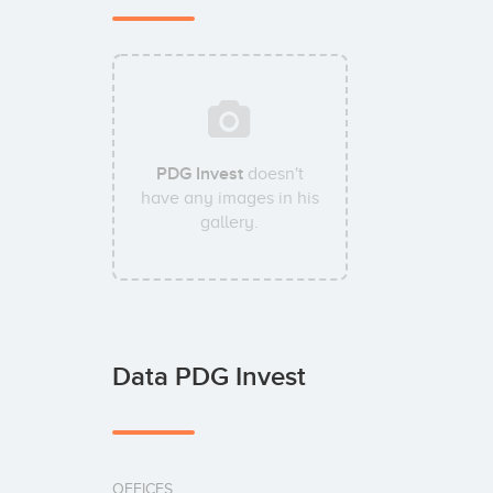
PDG Invest
doesn't
have any images in his
gallery.
Data PDG Invest
OFFICES