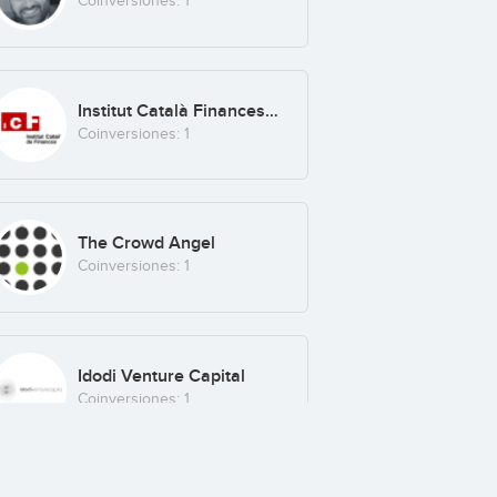
Coinversiones: 1
Institut Català Finances (ICF)
Coinversiones: 1
The Crowd Angel
Coinversiones: 1
Idodi Venture Capital
Coinversiones: 1