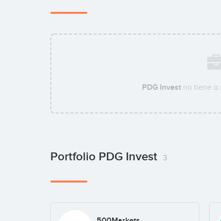
PDG Invest
no tiene a
Portfolio PDG Invest
3
500Markets