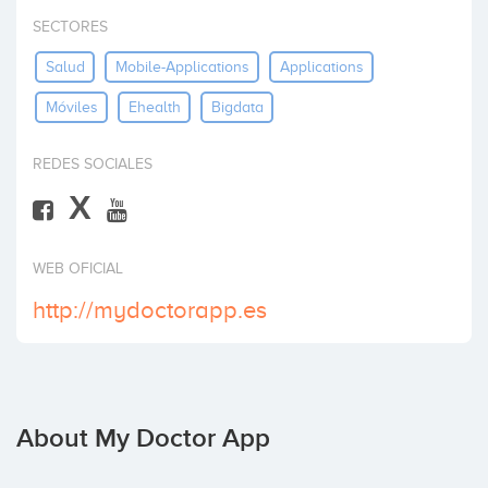
Invest
SECTORES
Salud
Mobile-Applications
Applications
Móviles
Ehealth
Bigdata
REDES SOCIALES
X
WEB OFICIAL
http://mydoctorapp.es
About My Doctor App