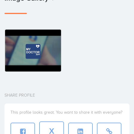
SHARE PROFILE
This profile looks great. You want to share it with everyone?
X