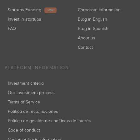
Startups Funding
Corporate information
NEW
Invest in startups
Blog in English
FAQ
Blog in Spanish
About us
Contact
PLATFORM INFORMATION
Investment criteria
Our investment process
Terms of Service
Política de reclamaciones
Política de gestión de conflictos de interés
Code of conduct
Customer basic information