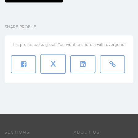
SHARE PROFILE
This profile looks great. You want to share it with everyone?
X
SECTIONS
ABOUT US