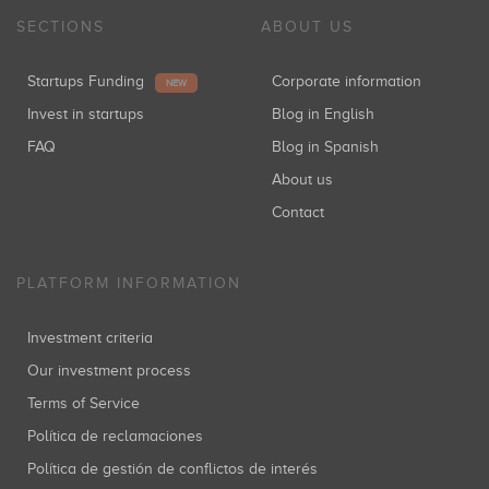
SECTIONS
ABOUT US
Startups Funding
Corporate information
NEW
Invest in startups
Blog in English
FAQ
Blog in Spanish
About us
Contact
PLATFORM INFORMATION
Investment criteria
Our investment process
Terms of Service
Política de reclamaciones
Política de gestión de conflictos de interés