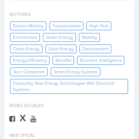
Invest
SECTORES
Electric-Mobility
Transportation
High-Tech
Environment
Green-Energy
Mobility
Clean-Energy
Solar-Energy
Development
Energy-Efficiency
Benefits
Business Intelligence
Tech Companies
Smart-Energy-Systems
Especially New Energy Technologies With Electrical
Systems
REDES SOCIALES
X
WEB OFICIAL