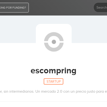
ING FOR FUNDING?
escompring
STARTUP
, sin intermediarios. Un mercado 2.0 con un precio justo para 