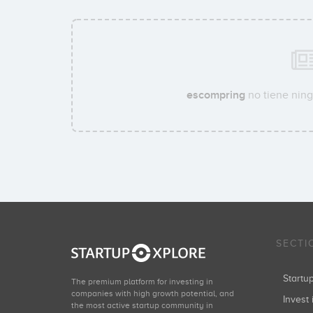
escompring
no tiene ning
SECTI
Start
The premium platform for investing in
companies with high growth potential, and
Invest 
the most active startup community in