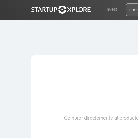
Invest
LOOK
LOOKING FOR FUNDING?
REGISTER
ACCESS
Home
Invest
Comprar directamente al productor