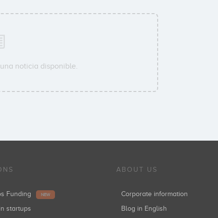
una noticia disponible.
ONS
ABOUT US
ups Funding
Corporate information
NEW
in startups
Blog in English