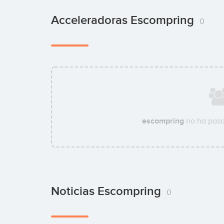
Acceleradoras Escompring
0
escompring
no ha pasa
Noticias Escompring
0