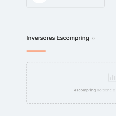
Inversores Escompring
0
escompring
no tiene a