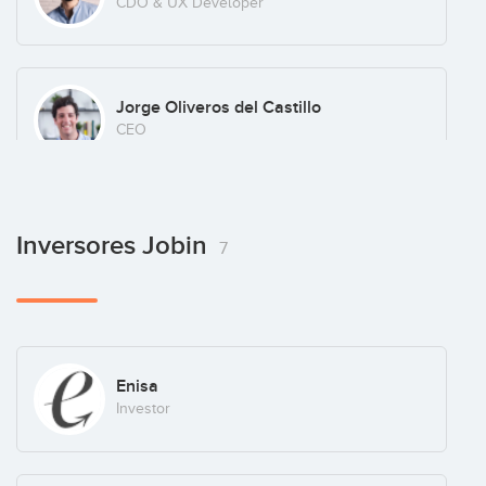
CDO & UX Developer
Jorge Oliveros del Castillo
CEO
Roberto Menendez
Inversores Jobin
7
CMO
Mario Navarro
Enisa
COO
Investor