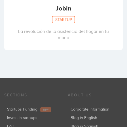
Jobin
STARTUP
La revolución de la asistencia del hogar en tu
mano
SECTIONS
ABOUT US
Startups Funding
Corporate information
NEW
Invest in startups
Blog in English
FAQ
Blog in Spanish