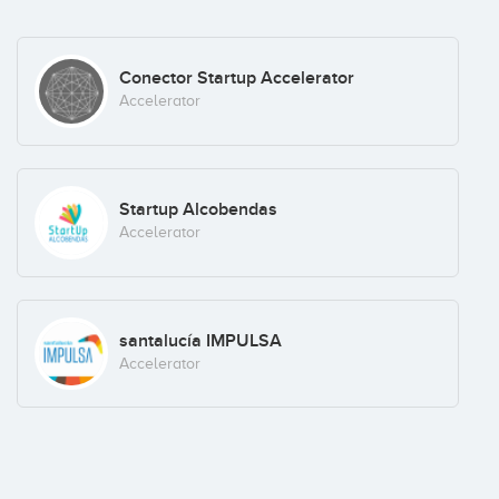
Enric Flix
Conector Startup Accelerator
Business Angel
Accelerator
Toni Moreno
Startup Alcobendas
Business Angel
Accelerator
santalucía IMPULSA
Accelerator