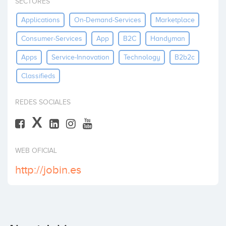
SECTORES
Invest
Applications
On-Demand-Services
Marketplace
Consumer-Services
App
B2C
Handyman
Apps
Service-Innovation
Technology
B2b2c
Classifieds
REDES SOCIALES
X
WEB OFICIAL
http://jobin.es