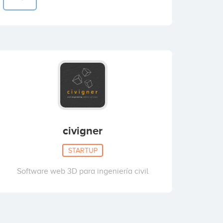
civigner
STARTUP
Software web 3D para ingeniería civil