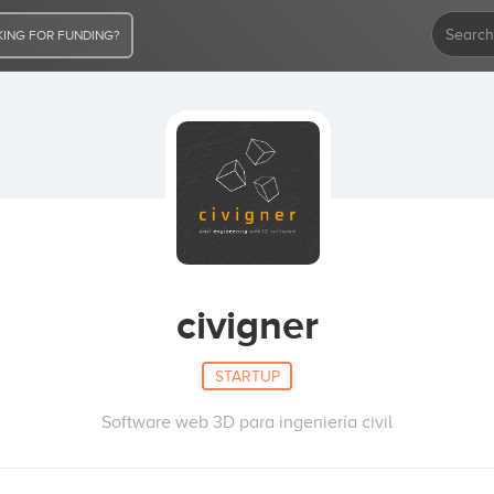
ING FOR FUNDING?
civigner
STARTUP
Software web 3D para ingeniería civil