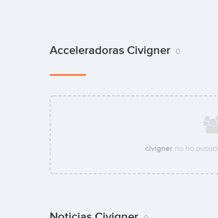
Acceleradoras Civigner
0
civigner
no ha pasado
Noticias Civigner
0