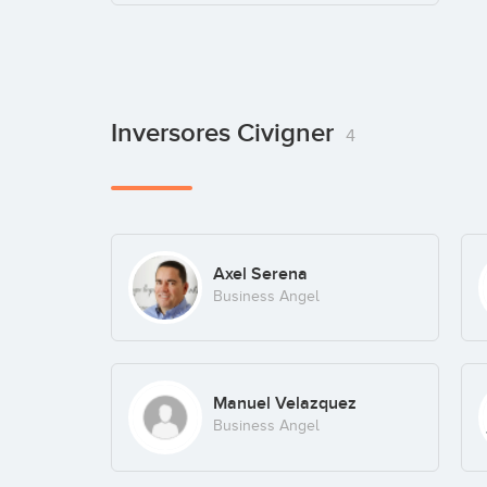
Inversores Civigner
4
Axel Serena
Business Angel
Manuel Velazquez
Business Angel