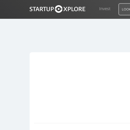
Invest
LOOK
LOOKING FOR FUNDING?
REGISTER
ACCESS
Home
Invest