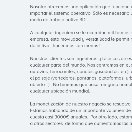
Nosotro ofrecemos una aplicación que funciona en
importar el sistema operativo. Sólo es necesari
modo de trabajo nativo 3D.

A cualquier ingeniero se le ocurrirían mil formas
empresa, esta movilidad y versatilidad le permiti
definitiva , hacer más con menos !

Nuestros clientes son ingenieros y técnicos de est
cualquier parte del mundo. Nos centramos en el ár
autovías, ferrocarriles, canales,gasoductos, etc),
el paisaje (vertederos, pantanos, plataformas, ur
abierto...) . No tenemos que pasar ninguna hom
cualquier ubicación mundial.

La monetización de nuestro negocio se resuelve m
Estamos hablando de un importante volumen de n
cuesta casi 3000€ anuales.  Por otro lado, esta
a otros sectores, de forma que aumentamos las po