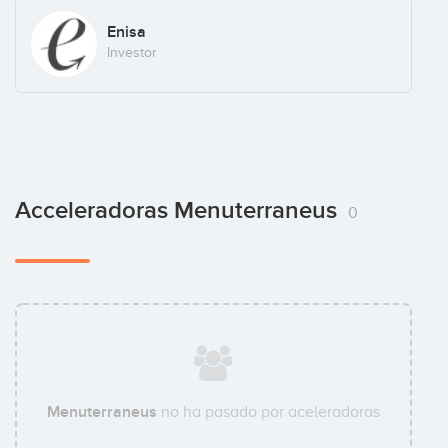
Enisa
Investor
Acceleradoras Menuterraneus
0
Menuterraneus
no ha pasado por aceleradoras