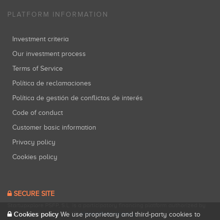
PLATFORM INFORMATION
Investment criteria
Our investment process
Terms of Service
Política de reclamaciones
Política de gestión de conflictos de interés
Code of conduct
Customer basic information
Privacy policy
Cookies policy
SECURE SITE
Startupxplore PSFP, S.L. is a participatory financing platform authorized by
CNMV (Registration No. 18).
View official registry
.
Cookies policy
We use proprietary and third-party cookies to