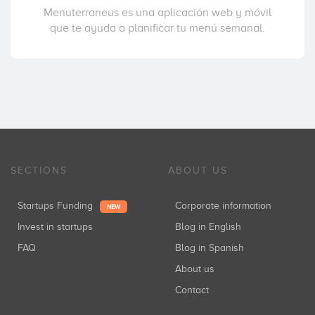
Menuterraneus es una aplicación web y móvil
que te ayuda a planificar tu menú semanal.
SECTIONS
ABOUT US
Startups Funding
Corporate information
NEW
Invest in startups
Blog in English
FAQ
Blog in Spanish
About us
Contact