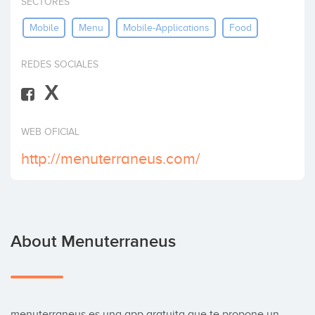
SECTORES
Invest
Mobile
Menu
Mobile-Applications
Food
REDES SOCIALES
X
WEB OFICIAL
http://menuterraneus.com/
About Menuterraneus
menuterraneus es una app gratuita que te propone un 