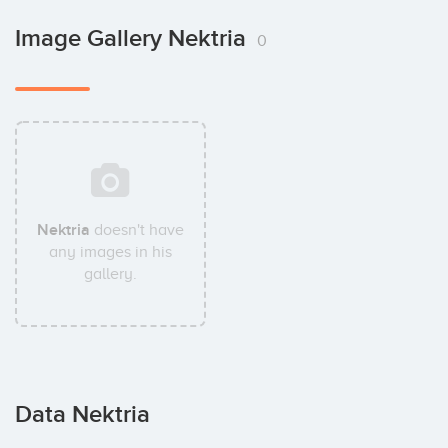
Image Gallery Nektria
0
Nektria
doesn't have
any images in his
gallery.
Data Nektria