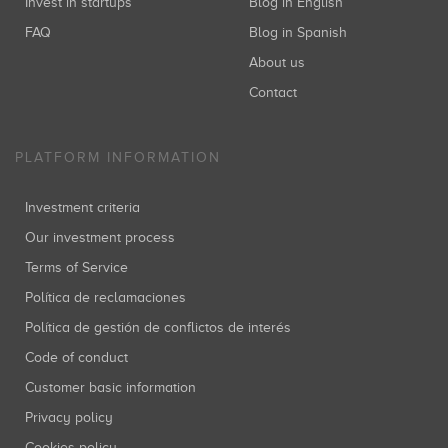
Invest in startups
Blog in English
FAQ
Blog in Spanish
About us
Contact
PLATFORM INFORMATION
Investment criteria
Our investment process
Terms of Service
Política de reclamaciones
Política de gestión de conflictos de interés
Code of conduct
Customer basic information
Privacy policy
Cookies policy