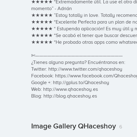
★★★★★ “Extremadamente útil. La use el otro día 
momento” - Adrián

★★★★★ ”Estoy totally in love. Totally recomenda
★★★★★ “Excelente Perfecta para un plan de no
★★★★★ “ Estupenda aplicación! Es muy útil y muy 
★★★★★ “Se acabó el tener que buscar descuento
★★★★★ “He probado otras apps como whatsred, p
✄——————————————————————

¿Tienes alguna pregunta? Encuéntranos en:

Twitter: http://www.twitter.com/qhaceshoy

Facebook: https://www.facebook.com/Qhaceshoy
Google +: http://gplus.to/Qhaceshoy

Web: http://www.qhaceshoy.es

Blog: http://blog.qhaceshoy.es
Image Gallery QHaceshoy
6