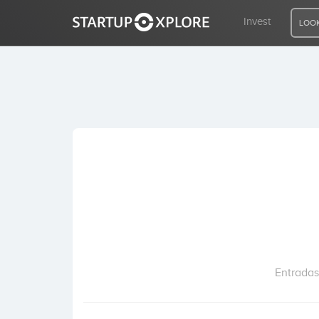
Invest
LOOK
LOOKING FOR FUNDING?
REGISTER
ACCESS
Home
Invest
Entradas