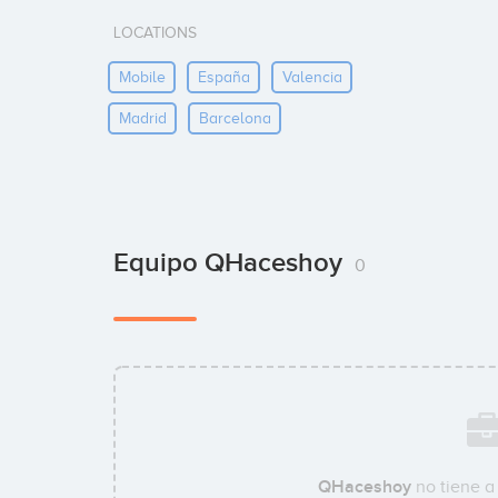
LOCATIONS
Mobile
España
Valencia
Madrid
Barcelona
Equipo QHaceshoy
0
QHaceshoy
no tiene a