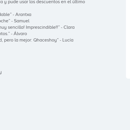
y pude usar los descuentos en el último 
ble” - Arantxa

che” - Samuel

sencilla! Imprescindible!!” - Clara

s.” - Álvaro

ero la mejor: Qhaceshoy” - Lucía


