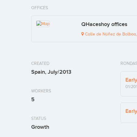
OFFICES
QHaceshoy offices
Calle de Núñez de Balboa, 
CREATED
RONDAS
Spain, July/2013
Earl
01/20
WORKERS
5
Earl
STATUS
Growth