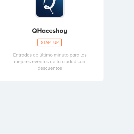
QHaceshoy
STARTUP
Entradas de último minuto para los
mejores eventos de tu ciudad con
descuentos