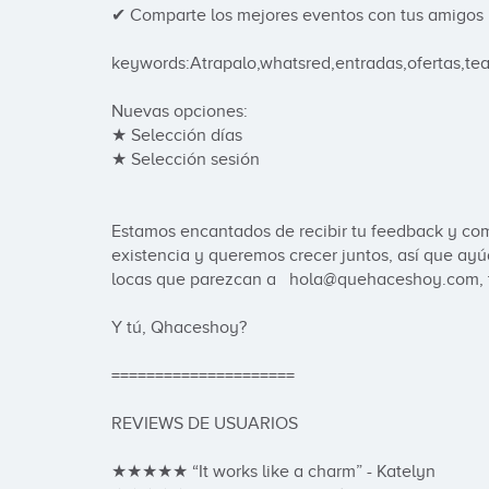
✔ Comparte los mejores eventos con tus amigos

keywords:Atrapalo,whatsred,entradas,ofertas,teat
Nuevas opciones:

★ Selección días

★ Selección sesión

Estamos encantados de recibir tu feedback y come
existencia y queremos crecer juntos, así que ayú
locas que parezcan a   hola@quehaceshoy.com, 
Y tú, Qhaceshoy?

=====================

REVIEWS DE USUARIOS

★★★★★ “It works like a charm” - Katelyn
