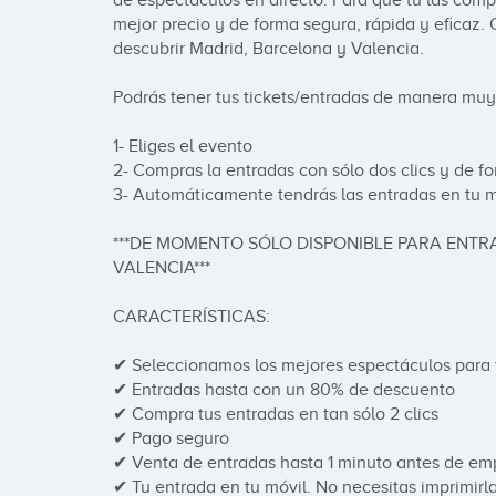
de espectáculos en directo. Para que tú las compr
mejor precio y de forma segura, rápida y eficaz.
descubrir Madrid, Barcelona y Valencia.

Podrás tener tus tickets/entradas de manera muy s
1- Eliges el evento

2- Compras la entradas con sólo dos clics y de fo
3- Automáticamente tendrás las entradas en tu mó
***DE MOMENTO SÓLO DISPONIBLE PARA ENTR
VALENCIA***

CARACTERÍSTICAS:

✔ Seleccionamos los mejores espectáculos para t
✔ Entradas hasta con un 80% de descuento

✔ Compra tus entradas en tan sólo 2 clics

✔ Pago seguro

✔ Venta de entradas hasta 1 minuto antes de emp
✔ Tu entrada en tu móvil. No necesitas imprimirla