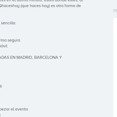
es en el último minuto, estés donde estés, al 
 Qhaceshoy (que haces hoy) es otra forma de 
F
encilla: 

rma segura

vil

ADAS EN MADRID, BARCELONA Y 
i

ezar el evento


