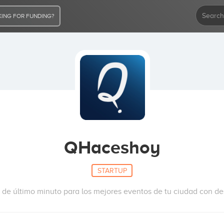
ING FOR FUNDING?
QHaceshoy
STARTUP
 de último minuto para los mejores eventos de tu ciudad con d