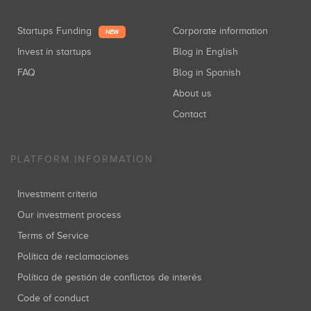
Startups Funding
Corporate information
NEW
Invest in startups
Blog in English
FAQ
Blog in Spanish
About us
Contact
PLATFORM INFORMATION
Investment criteria
Our investment process
Terms of Service
Política de reclamaciones
Política de gestión de conflictos de interés
Code of conduct