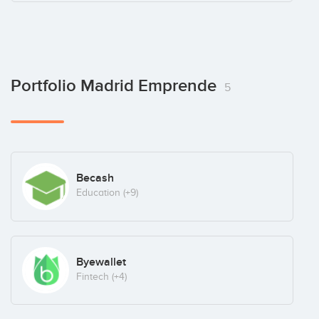
Portfolio Madrid Emprende
5
Becash
Education
(+9)
Byewallet
Fintech
(+4)