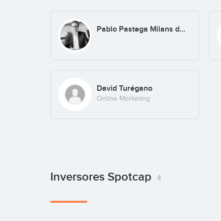
Pablo Pastega Milans del Bosch
David Turégano
Online Marketing
Inversores Spotcap
4