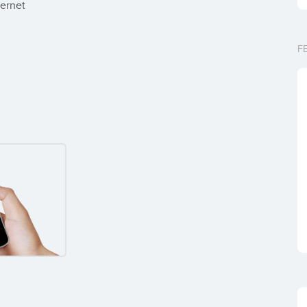
ernet
F