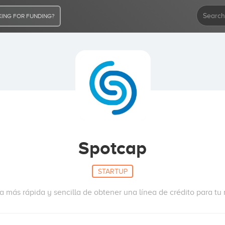
ING FOR FUNDING?
Spotcap
STARTUP
 más rápida y sencilla de obtener una línea de crédito para t