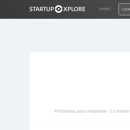
Invest
LOOK
LOOKING FOR FUNDING?
REGISTER
ACCESS
Home
Invest
Préstamos para empresas - La manera