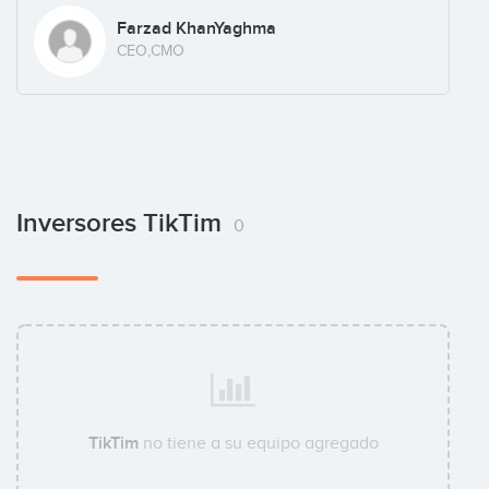
Farzad KhanYaghma
CEO,CMO
Inversores TikTim
0
TikTim
no tiene a su equipo agregado