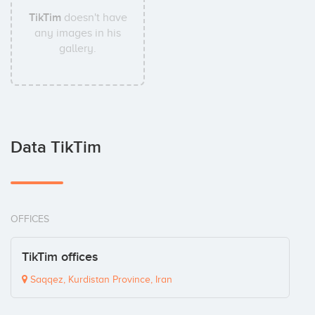
TikTim
doesn't have
any images in his
gallery.
Data TikTim
OFFICES
TikTim offices
Saqqez, Kurdistan Province, Iran