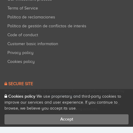
Terms of Service
Política de reclamaciones
Política de gestión de conflictos de interés
Code of conduct
Customer basic information
Privacy policy
Cookies policy
SECURE SITE
Startupxplore PSFP, S.L. is a participatory financing platform authorized by
CNMV (Registration No. 18).
View official registry
.
Cookies policy
We use proprietary and third-party cookies to
improve our services and user experience. If you continue to
Startupxplore PSFP, S.L. is a Provider of Participative Financing Services
browse, we believe you accept its use.
registered with CNMV for participatory financing activities.
Accept
All rights reserved. Startupxplore ® {0}.