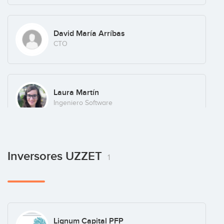
David María Arríbas
CTO
Laura Martín
Ingeniero Software
Inversores UZZET
1
Lignum Capital PFP