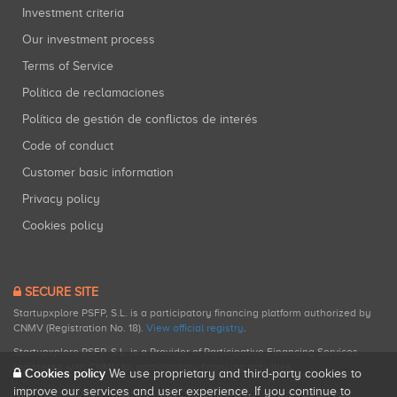
Investment criteria
Our investment process
Terms of Service
Política de reclamaciones
Política de gestión de conflictos de interés
Code of conduct
Customer basic information
Privacy policy
Cookies policy
SECURE SITE
Startupxplore PSFP, S.L. is a participatory financing platform authorized by
CNMV (Registration No. 18).
View official registry
.
Startupxplore PSFP, S.L. is a Provider of Participative Financing Services
registered with CNMV for participatory financing activities.
Cookies policy
We use proprietary and third-party cookies to
improve our services and user experience. If you continue to