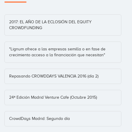
Carlos Blanco
2017: EL AÑO DE LA ECLOSIÓN DEL EQUITY
CROWDFUNDING
Coinversiones: 1
"Lignum ofrece a las empresas semilla o en fase de
crecimiento acceso a la financiación que necesitan"
Eduardo Navarro
Coinversiones: 1
Repasando CROWDDAYS VALENCIA 2016 (día 2)
Manel Jadraque
24ª Edición Madrid Venture Cafe (Octubre 2015)
Coinversiones: 1
CrowdDays Madrid: Segundo día
Anima Ventures