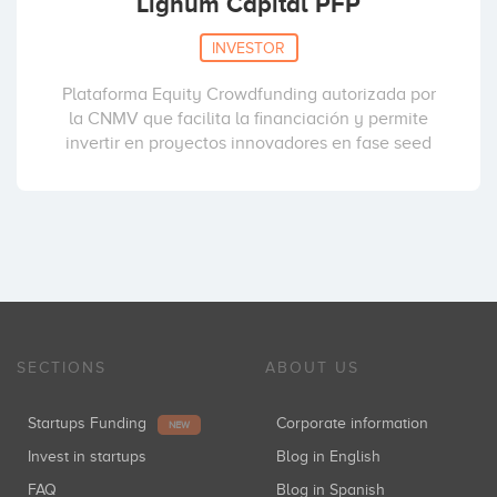
Lignum Capital PFP
INVESTOR
Plataforma Equity Crowdfunding autorizada por
la CNMV que facilita la financiación y permite
invertir en proyectos innovadores en fase seed
SECTIONS
ABOUT US
Startups Funding
Corporate information
NEW
Invest in startups
Blog in English
FAQ
Blog in Spanish