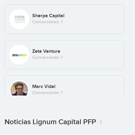
Tu Carrito Musical
Sherpa Capital
Coinversiones: 1
UZZET
Zeta Venture
España
(+7)
Coinversiones: 1
Vudoir
Marc Vidal
Fashion
(+3)
Coinversiones: 1
Noticias Lignum Capital PFP
Jaime Ferré
7
Coinversiones: 1