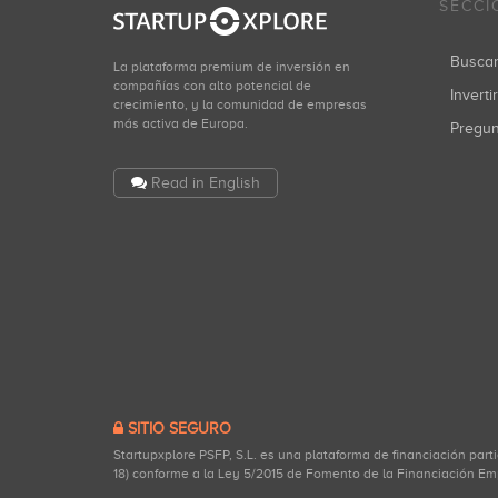
SECCI
Apax Partners
Busca
La plataforma premium de inversión en
Inversiones: 1
compañías con alto potencial de
Inverti
crecimiento, y la comunidad de empresas
más activa de Europa.
Pregu
Read in English
Fidelity Growth Partners Europe
Inversiones: 1
Lanzame Capital
Inversiones: 1
SITIO SEGURO
DFJ Tamir Fishman Ventures
Startupxplore PSFP, S.L. es una plataforma de financiación part
18) conforme a la Ley 5/2015 de Fomento de la Financiación Em
Inversiones: 1