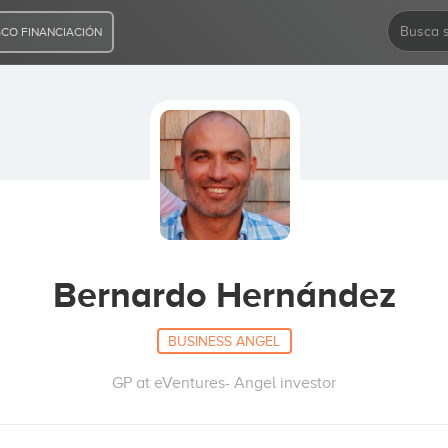
CO FINANCIACIÓN
Bernardo Hernández
BUSINESS ANGEL
GP at eVentures- Angel investor