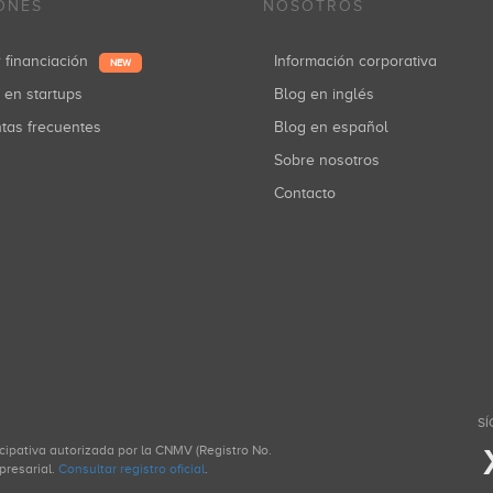
ONES
NOSOTROS
Accel Partners
r financiación
Información corporativa
NEW
Inversiones: 1
r en startups
Blog en inglés
ntas frecuentes
Blog en español
Sobre nosotros
Cube Investments
Contacto
Inversiones: 1
DFJ DragonFund
Inversiones: 1
SÍ
Spark Capital
icipativa autorizada por la CNMV (Registro No.
presarial.
Consultar registro oficial
.
Inversiones: 1