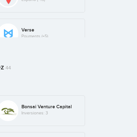
Verse
Payments
(+5)
ez
44
Bonsai Venture Capital
Inversiones: 3