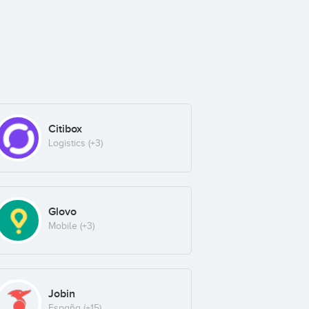
Citibox
Logistics
(+3)
Glovo
Mobile
(+3)
Jobin
España
(+15)