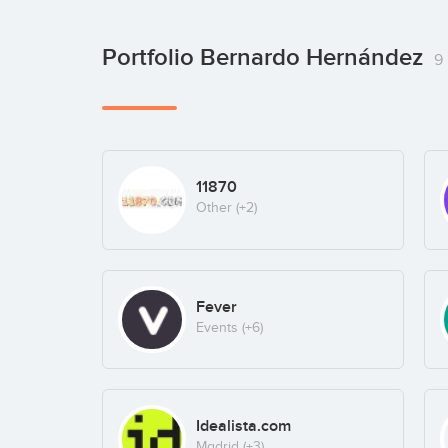
Portfolio Bernardo Hernández
9
11870
Other
(+2)
Fever
Events
(+6)
Idealista.com
Madrid
(+3)