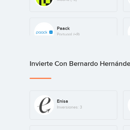
Paack
Portugal
(+8)
Invierte Con Bernardo Hernánd
floresfrescas.com
Ecommerce
(+2)
Enisa
Inversiones: 3