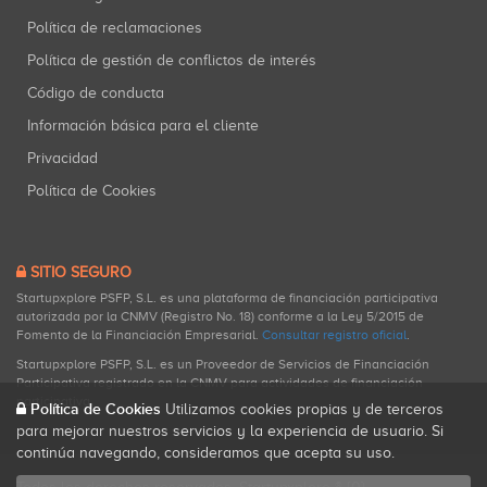
Canguro Inversiones
Política de reclamaciones
Inversiones: 1
Política de gestión de conflictos de interés
Código de conducta
Información básica para el cliente
Grupo Zriser
Privacidad
Inversiones: 1
Política de Cookies
DCN
SITIO SEGURO
Inversiones: 1
Startupxplore PSFP, S.L. es una plataforma de financiación participativa
autorizada por la CNMV (Registro No. 18) conforme a la Ley 5/2015 de
Fomento de la Financiación Empresarial.
Consultar registro oficial
.
Startupxplore PSFP, S.L. es un Proveedor de Servicios de Financiación
Participativa registrado en la CNMV para actividades de financiación
50tresdigital
participativa.
Política de Cookies
Utilizamos cookies propias y de terceros
Inversiones: 1
para mejorar nuestros servicios y la experiencia de usuario. Si
continúa navegando, consideramos que acepta su uso.