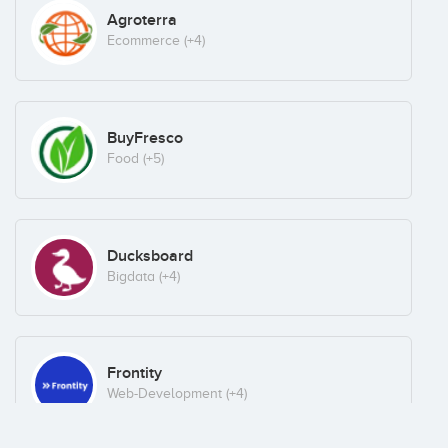
Agroterra
Ecommerce
(+4)
BuyFresco
Food
(+5)
Ducksboard
Bigdata
(+4)
Frontity
Web-Development
(+4)