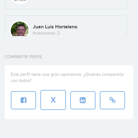
Juan Luis Hortelano
Inversiones: 2
COMPARTIR PERFIL
DARUAN VC
Inversiones: 2
Este perfil tiene una gran apariencia. ¿Quieres compartirlo
con todos?
X
Cabiedes and Partners
Inversiones: 2
KFund