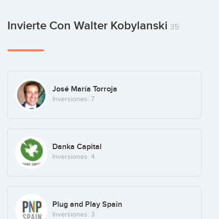
Gigas
Invierte Con Walter Kobylanski
35
Enterprise
Jugo
José María Torroja
Engagement
(+11)
Inversiones: 7
Lucera
Danka Capital
Smartcities
(+16)
Inversiones: 4
TouristEye
Plug and Play Spain
Spain
(+1)
Inversiones: 3