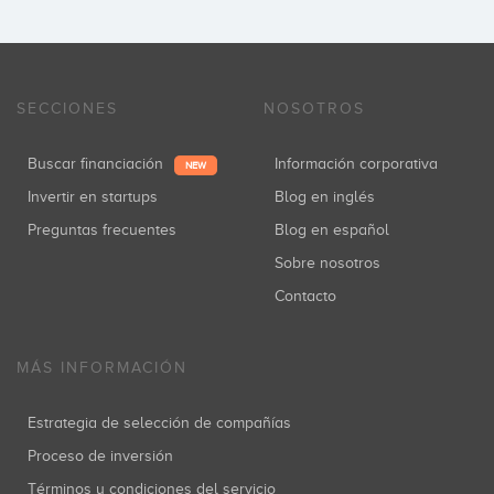
Inversiones: 1
SECCIONES
NOSOTROS
Civeta Investment
Inversiones: 1
Buscar financiación
Información corporativa
NEW
Invertir en startups
Blog en inglés
Preguntas frecuentes
Blog en español
Kibo Ventures
Sobre nosotros
Inversiones: 1
Contacto
MÁS INFORMACIÓN
Rene de Jong Inversiones SL
Inversiones: 1
Estrategia de selección de compañías
Proceso de inversión
Términos y condiciones del servicio