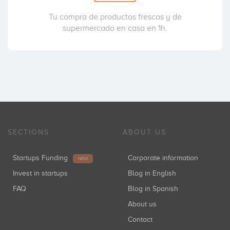
Tu compra de productos frescos y de
supermercado en casa en 1h.
SECTIONS
ABOUT US
Startups Funding
Corporate information
NEW
Invest in startups
Blog in English
FAQ
Blog in Spanish
About us
Contact