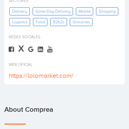
SECTORES
Invest
Delivery
Same-Day-Delivery
Mobile
Shopping
Logistics
Food
B2b2c
Groceries
REDES SOCIALES
X
WEB OFICIAL
https://lolamarket.com/
About Comprea