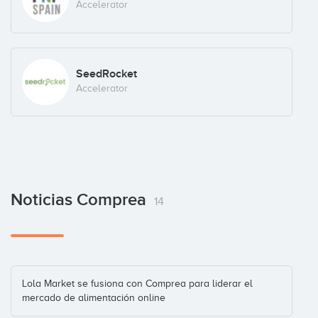
Accelerator
Julio Arias
SeedRocket
Business Angel
Accelerator
Mario Sánchez
Business Angel
Noticias Comprea
14
Lola Market se fusiona con Comprea para liderar el
mercado de alimentación online