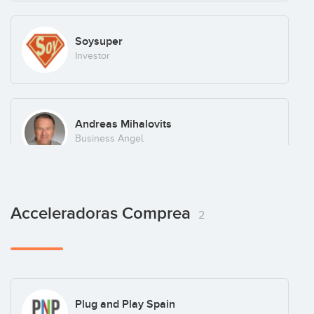
Soysuper
Investor
Andreas Mihalovits
Business Angel
François Derbaix
Acceleradoras Comprea
2
Business Angel
Jordi Miró Bruix
Plug and Play Spain
Business Angel