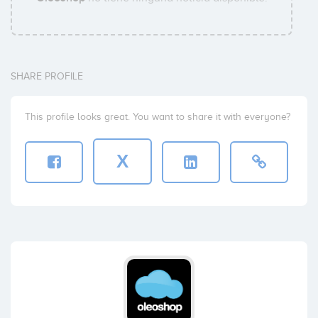
SHARE PROFILE
This profile looks great. You want to share it with everyone?
X