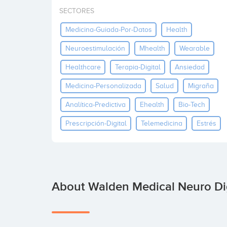
SECTORES
Medicina-Guiada-Por-Datos
Health
Neuroestimulación
Mhealth
Wearable
Healthcare
Terapia-Digital
Ansiedad
Medicina-Personalizada
Salud
Migraña
Analítica-Predictiva
Ehealth
Bio-Tech
Prescripción-Digital
Telemedicina
Estrés
About Walden Medical Neuro Dig