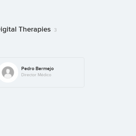
gital Therapies
3
Pedro Bermejo
Director Médico