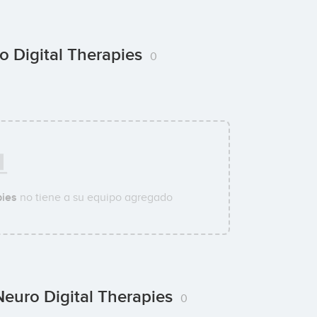
o Digital Therapies
0
pies
no tiene a su equipo agregado
euro Digital Therapies
0