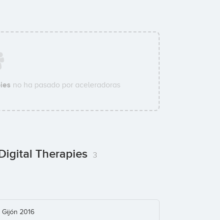
ies
no ha pasado por aceleradoras
Digital Therapies
3
 Gijón 2016