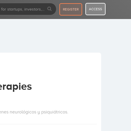
ACCESS
REGISTER
erapies
nes neurológicos y psiquiátricos.