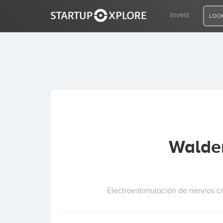
Invest
LOOK
LOOKING FOR FUNDING?
REGISTER
ACCESS
Walden
Home
Invest
Electroestimulación de nervios c