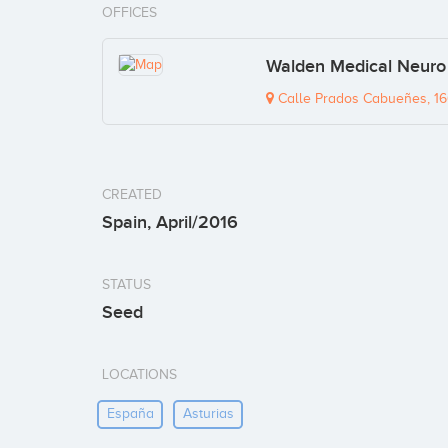
OFFICES
Walden Medical Neuro D
Calle Prados Cabueñes, 166
CREATED
Spain, April/2016
STATUS
Seed
LOCATIONS
España
Asturias