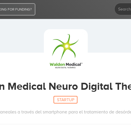
ING FOR FUNDING?
 Medical Neuro Digital Th
STARTUP
raneales a través del smartphone para el tratamiento de desórde