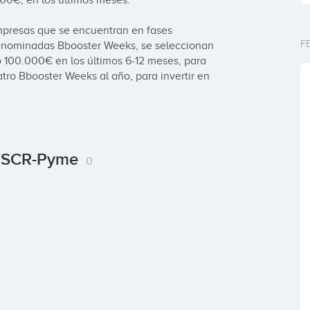
0€, en los últimos meses. 

presas que se encuentran en fases 
F
enominadas Bbooster Weeks, se seleccionan 
o 100.000€ en los últimos 6-12 meses, para 
atro Bbooster Weeks al año, para invertir en 
o SCR-Pyme
0