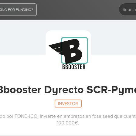
ING FOR FUNDING?
Bbooster Dyrecto SCR-Pym
INVESTOR
do por FOND-ICO. Invierte en empresas en fase seed que cuenta
100.000€.