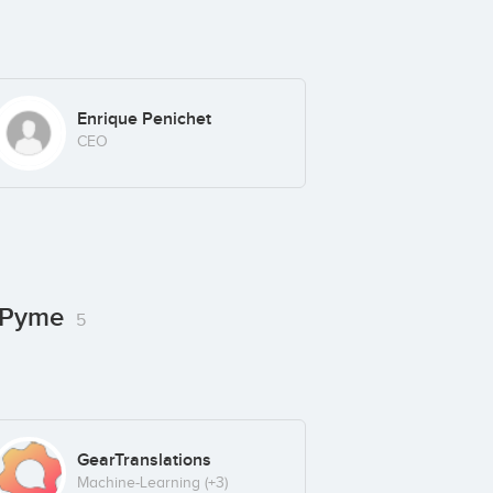
Enrique Penichet
CEO
R-Pyme
5
GearTranslations
Machine-Learning
(+3)