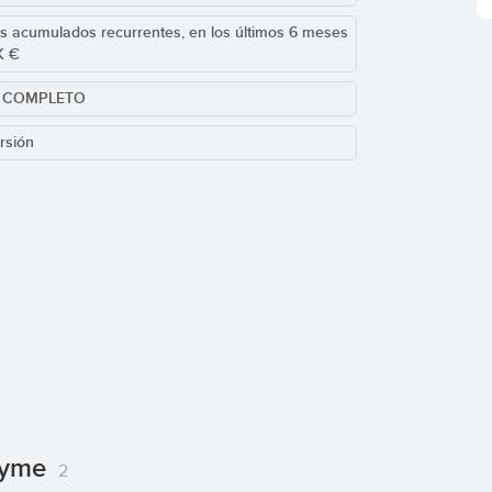
s acumulados recurrentes, en los últimos 6 meses
K €
: COMPLETO
rsión
Pyme
2