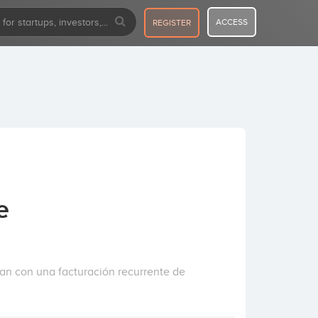
ACCESS
REGISTER
e
n con una facturación recurrente de