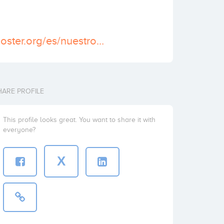
http://www.bbooster.org/es/nuestros-fondos-de-capital-riesgo/
HARE PROFILE
This profile looks great. You want to share it with
everyone?
X