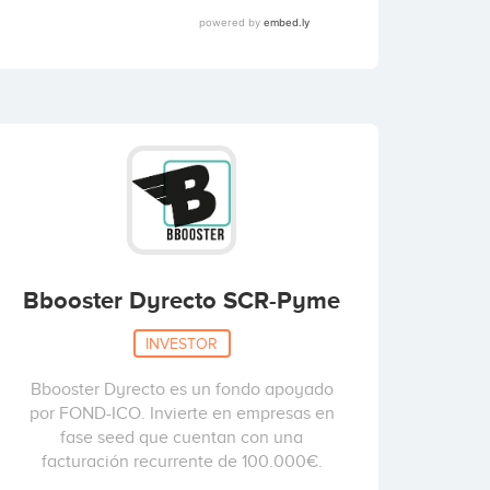
Bbooster Dyrecto SCR-Pyme
INVESTOR
Bbooster Dyrecto es un fondo apoyado
por FOND-ICO. Invierte en empresas en
fase seed que cuentan con una
facturación recurrente de 100.000€.