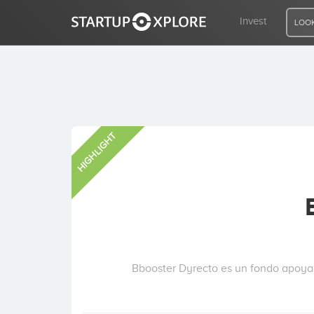
Invest
LOOK
LOOKING FOR FUNDING?
HIGHLIGHT
REGISTER
ACCESS
Home
Invest
Bbooster Dyrecto es un fondo apoya