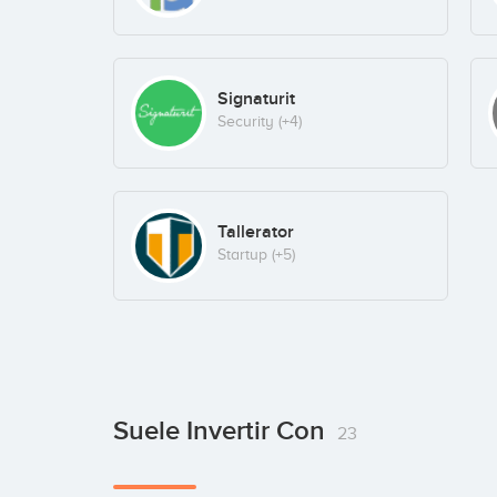
Signaturit
Security
(+4)
Tallerator
Startup
(+5)
Suele Invertir Con
23