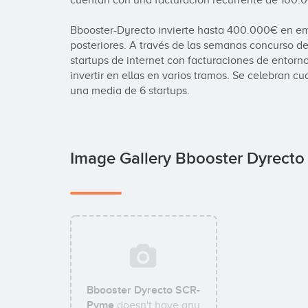
cuentan con una facturación recurrente de 100.00
Bbooster-Dyrecto invierte hasta 400.000€ en em
posteriores. A través de las semanas concurso d
startups de internet con facturaciones de entorn
invertir en ellas en varios tramos. Se celebran cu
una media de 6 startups.
Image Gallery Bbooster Dyrect
Bbooster Dyrecto SCR-
Pyme
doesn't have any