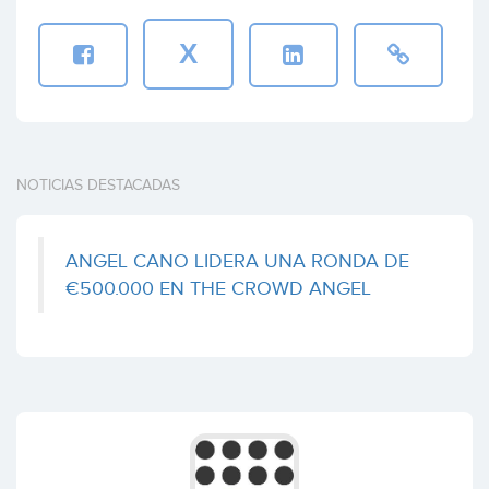
Caixa Capital Risc
Ecommerce
(+3)
Coinversiones: 2
X
Udance
AGENTES Y ASESORES FINANCIEROS, S.L.
Sports
(+4)
Coinversiones: 2
NOTICIAS DESTACADAS
Umaicha
ANGEL CANO LIDERA UNA RONDA DE
Grupo Godó
Barcelona
(+3)
€500.000 EN THE CROWD ANGEL
Coinversiones: 2
Yerbabuena Software
Cyberclick
Enterprise
Coinversiones: 2