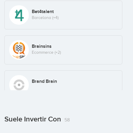
Bet4talent
Barcelona
(+4)
Brainsins
Ecommerce
(+2)
Brand Brain
Captio
Suele Invertir Con
58
Catalonia
(+3)