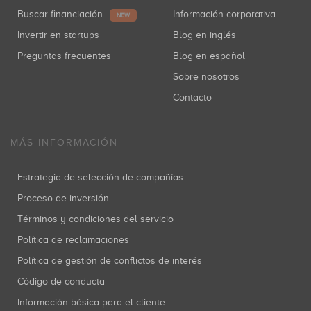
Buscar financiación
Información corporativa
NEW
Invertir en startups
Blog en inglés
Ronan Bardet
Coinversiones: 1
Preguntas frecuentes
Blog en español
Sobre nosotros
Contacto
Chris Bouwer
Coinversiones: 1
MÁS INFORMACIÓN
Estrategia de selección de compañías
Proceso de inversión
René de Jong
Coinversiones: 1
Términos y condiciones del servicio
Política de reclamaciones
Política de gestión de conflictos de interés
Código de conducta
Albert Hurtado
Coinversiones: 1
Información básica para el cliente